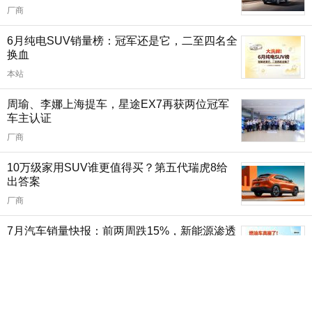
厂商
6月纯电SUV销量榜：冠军还是它，二至四名全
换血
本站
周瑜、李娜上海提车，星途EX7再获两位冠军
车主认证
厂商
10万级家用SUV谁更值得买？第五代瑞虎8给
出答案
厂商
7月汽车销量快报：前两周跌15%，新能源渗透
率63%
本站
2026年1-6月MPV销量排行榜 燃油车夺上半年
销冠