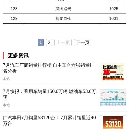
128
岚图追光
1025
129
捷豹XFL
1001
1
2
上一页
下一页
更多资讯
7月汽车厂商销量排行榜 自主车企六强销量排
名分析
本站
7月快报：乘用车销量150.6万辆 燃油车53.6万
辆
本站
广汽丰田7月销量53120台 1-7月累计销量近40
万台