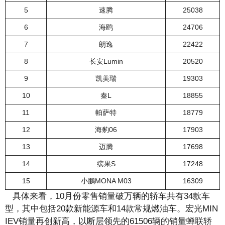
5
速腾
25038
6
海鸥
24706
7
朗逸
22422
8
长安Lumin
20520
9
凯美瑞
19303
10
秦L
18855
11
帕萨特
18779
12
海豹06
17903
13
迈腾
17698
14
缤果S
17248
15
小鹏MONA M03
16309
具体来看，10月份零售销量破万辆的轿车共有34款车
型，其中包括20款新能源车和14款常规燃油车。宏光MIN
IEV销量再创新高，以断层领先的61506辆的销量蝉联轿