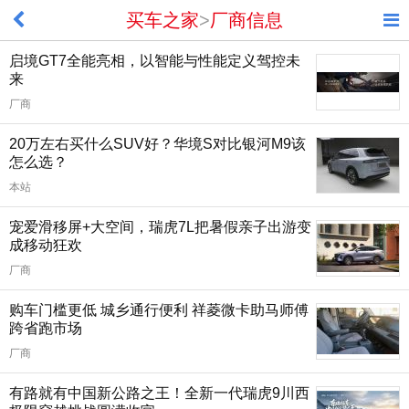
买车之家
>
厂商信息
启境GT7全能亮相，以智能与性能定义驾控未
来
厂商
20万左右买什么SUV好？华境S对比银河M9该
怎么选？
本站
宠爱滑移屏+大空间，瑞虎7L把暑假亲子出游变
成移动狂欢
厂商
购车门槛更低 城乡通行便利 祥菱微卡助马师傅
跨省跑市场
厂商
有路就有中国新公路之王！全新一代瑞虎9川西