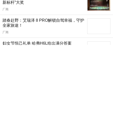
新标杆”大奖
厂商
踏春赴野：艾瑞泽 8 PRO解锁自驾幸福，守护
全家旅途！
厂商
妇女节悦己礼单 哈弗H6L给出满分答案
厂商
春天买车，为什么懂行的人都先看瑞虎7
PLUS？
厂商
比亚迪2月全球销量19万辆，国内仅售出9万余
辆
本站
节后返工“神助攻”！看瑞虎5x如何终结通勤焦虑