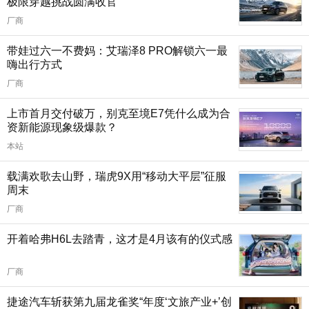
极限穿越挑战圆满收官
厂商
带娃过六一不费妈：艾瑞泽8 PRO解锁六一最
嗨出行方式
厂商
上市首月交付破万，别克至境E7凭什么成为合
资新能源现象级爆款？
本站
载满欢歌去山野，瑞虎9X用“移动大平层”征服
周末
厂商
开着哈弗H6L去踏青，这才是4月该有的仪式感
厂商
捷途汽车斩获第九届龙雀奖“年度‘文旅产业+’创