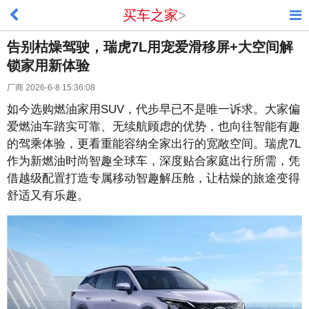
买车之家
>
告别枯燥驾驶，瑞虎7L用宠爱滑移屏+大空间解
锁家用新体验
厂商 2026-6-8 15:36:08
如今选购燃油家用SUV，代步早已不是唯一诉求。大家偏
爱燃油车踏实可靠、无续航顾虑的优势，也向往智能有趣
的驾乘体验，更看重能容纳全家出行的宽敞空间。瑞虎7L
作为新燃油时尚智趣全球车，深度贴合家庭出行所需，凭
借越级配置打造专属移动智趣解压舱，让枯燥的旅途变得
舒适又有乐趣。