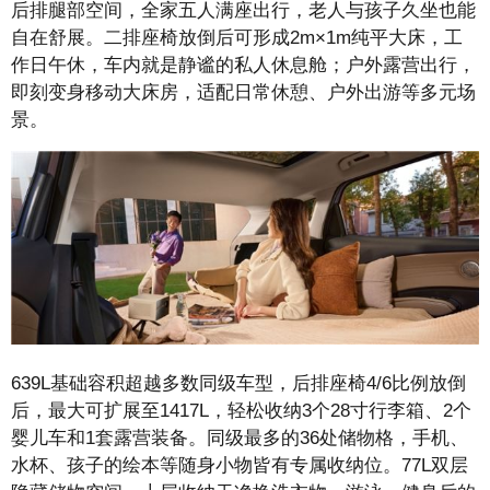
后排腿部空间，全家五人满座出行，老人与孩子久坐也能
自在舒展。二排座椅放倒后可形成2m×1m纯平大床，工
作日午休，车内就是静谧的私人休息舱；户外露营出行，
即刻变身移动大床房，适配日常休憩、户外出游等多元场
景。
639L基础容积超越多数同级车型，后排座椅4/6比例放倒
后，最大可扩展至1417L，轻松收纳3个28寸行李箱、2个
婴儿车和1套露营装备。同级最多的36处储物格，手机、
水杯、孩子的绘本等随身小物皆有专属收纳位。77L双层