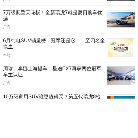
7万级配置天花板！全新瑞虎7就是夏日购车优
选
厂商
6月纯电SUV销量榜：冠军还是它，二至四名全
换血
本站
周瑜、李娜上海提车，星途EX7再获两位冠军
车主认证
厂商
10万级家用SUV谁更值得买？第五代瑞虎8给
出答案
厂商
7月汽车销量快报：前两周跌15%，新能源渗透
率63%