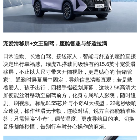
宠爱
滑移屏+女王副驾，座舱智趣与舒适拉满
日常通勤、长途自驾、接送家人，智能与舒适的座舱直接
决定出行幸福感。瑞虎7L搭载同级独有的15.6英寸宠爱滑
移屏，不止以大尺寸带来开阔视野，更是贴心的“情绪管
家”。通勤时屏幕居中固定，导航信息清晰直观；若是载
着爱人、孩子出行，四根手指轻划屏幕，这块2.5K高清大
屏便能丝滑移动至副驾前方，化身专属私人影院，随时追
剧、刷视频。标配8155芯片与小奇AI大模型，22毫秒级响
应速度，操作丝滑无卡顿，连续对话、说方言都能精准应
答；只需轻唤“小奇”，调节温度、更改导航目的地、切换
音乐都能秒懂，告别行车时分心操作的麻烦。