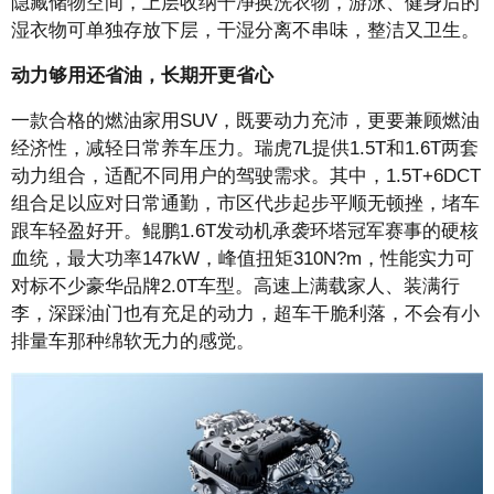
隐藏储物空间，上层收纳干净换洗衣物，游泳、健身后的
湿衣物可单独存放下层，干湿分离不串味，整洁又卫生。
动力够用还省油，长期开更省心
一款合格的燃油家用SUV，既要动力充沛，更要兼顾燃油
经济性，减轻日常养车压力。瑞虎7L提供1.5T和1.6T两套
动力组合，适配不同用户的驾驶需求。其中，1.5T+6DCT
组合足以应对日常通勤，市区代步起步平顺无顿挫，堵车
跟车轻盈好开。鲲鹏1.6T发动机承袭环塔冠军赛事的硬核
血统，最大功率147kW，峰值扭矩310N?m，性能实力可
对标不少豪华品牌2.0T车型。高速上满载家人、装满行
李，深踩油门也有充足的动力，超车干脆利落，不会有小
排量车那种绵软无力的感觉。