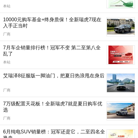
本站
10000元购车基金+终身质保！全新瑞虎7现在
入手正当时
厂商
7月车企销量排行榜！冠军不变 第二至第八全
乱了
本站
艾瑞泽8征服版一脚油门，把夏日热浪甩在身后
厂商
7万级配置天花板！全新瑞虎7就是夏日购车优
选
厂商
6月纯电SUV销量榜：冠军还是它，二至四名全
换血