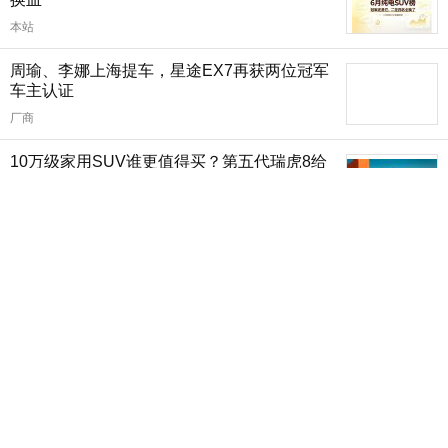
本站
周瑜、李娜上海提车，星途EX7再获两位冠军
车主认证
厂商
10万级家用SUV谁更值得买？第五代瑞虎8给
出答案
厂商
7月汽车销量快报：前两周跌15%，新能源渗透
率63%
本站
2026年1-6月MPV销量排行榜 燃油车夺上半年
销冠
本站
1-6月汽车销量排行榜 上半年SUV零售销量排