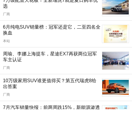
7万级配置天花板！全新瑞虎7就是夏日购车优
选
厂商
6月纯电SUV销量榜：冠军还是它，二至四名全
换血
本站
周瑜、李娜上海提车，星途EX7再获两位冠军
车主认证
厂商
10万级家用SUV谁更值得买？第五代瑞虎8给
出答案
厂商
7月汽车销量快报：前两周跌15%，新能源渗透
率63%
本站