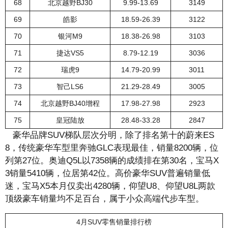
68
北京越野BJ30
9.99-13.69
3149
69
皓影
18.59-26.39
3122
70
银河M9
18.38-26.98
3103
71
捷达VS5
8.79-12.19
3036
72
瑞虎9
14.79-20.99
3011
73
智己LS6
21.29-28.49
3005
74
北京越野BJ40增程
17.98-27.98
2923
75
皇冠陆放
28.48-33.28
2847
豪华品牌SUV梯队层次分明，除了排名第十的蔚来ES
8，传统豪华车型里奔驰GLC表现最佳，销量8200辆，位
列第27位。奥迪Q5L以7358辆的成绩排在第30名，宝马X
3销量5410辆，位居第42位。高价豪华SUV普遍销量低
迷，宝马X5本月仅卖出4280辆，仰望U8、仰望U8L两款
顶级豪车销量均不足百台，属于小众高端代步车型。
4月SUV零售销量排行榜