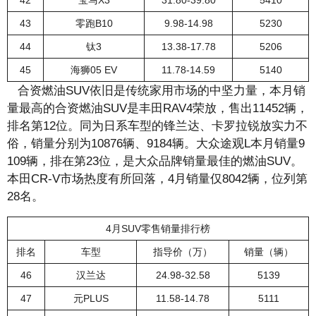
42
宝马X3
31.80-39.80
5410
43
零跑B10
9.98-14.98
5230
44
钛3
13.38-17.78
5206
45
海狮05 EV
11.78-14.59
5140
合资燃油SUV依旧是传统家用市场的中坚力量，本月销
量最高的合资燃油SUV是丰田RAV4荣放，售出11452辆，
排名第12位。同为日系车型的锋兰达、卡罗拉锐放实力不
俗，销量分别为10876辆、9184辆。大众途观L本月销量9
109辆，排在第23位，是大众品牌销量最佳的燃油SUV。
本田CR-V市场热度有所回落，4月销量仅8042辆，位列第
28名。
4月SUV零售销量排行榜
排名
车型
指导价（万）
销量（辆）
46
汉兰达
24.98-32.58
5139
47
元PLUS
11.58-14.78
5111