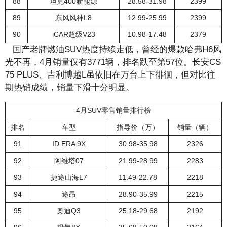
88
坦克400新能源
28.58-31.98
2399
89
东风风神L8
12.99-25.99
2399
90
iCAR超级V23
10.98-17.48
2379
国产老牌燃油SUV热度持续走低，曾经的爆款哈弗H6风
光不再，4月销量仅有3771辆，排名跌至第57位。长安CS
75 PLUS、吉利博越L虽依旧在万台上下徘徊，但对比往
期热销成绩，销量下滑十分明显。
4月SUV零售销量排行榜
排名
车型
指导价（万）
销量（辆）
91
ID.ERA 9X
30.98-35.98
2326
92
阿维塔07
21.99-28.99
2283
93
捷途山海L7
11.49-22.78
2218
94
途昂
28.90-35.99
2215
95
奥迪Q3
25.18-29.68
2192