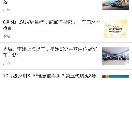
选
厂商
6月纯电SUV销量榜：冠军还是它，二至四名全
换血
本站
周瑜、李娜上海提车，星途EX7再获两位冠军
车主认证
厂商
10万级家用SUV谁更值得买？第五代瑞虎8给
出答案
厂商
7月汽车销量快报：前两周跌15%，新能源渗透
率63%
本站
2026年1-6月MPV销量排行榜 燃油车夺上半年