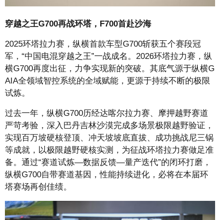
穿越之王G700再战环塔，F700首赴沙海
2025环塔拉力赛，纵横首款车型G700斩获五个赛段冠
军，“中国电混穿越之王”一战成名。2026环塔拉力赛，纵
横G700再度出征，力争实现新的突破。其底气源于纵横G
AIA全领域智控系统的全域赋能，更源于持续不断的极限
试炼。
过去一年，纵横G700历经达喀尔拉力赛、摩押越野赛道
严苛考验，深入巴丹吉林沙漠完成多场景极限越野验证，
实现百万坡硬核登顶、冲天坡坡底直拔、成功挑战尼三锅
等成就，以极限越野硬核实测，为征战环塔拉力赛做足准
备。通过“赛道试炼—数据反馈—量产迭代”的闭环打磨，
纵横G700自带赛道基因，性能持续进化，必将在本届环
塔赛场再创佳绩。