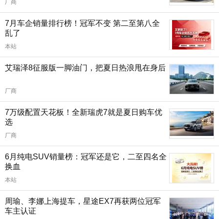
厂商
7月车企销量排行榜！冠军不变 第二至第八全
乱了
本站
艾瑞泽8征服版一脚油门，把夏日热浪甩在身后
厂商
7万级配置天花板！全新瑞虎7就是夏日购车优
选
厂商
6月纯电SUV销量榜：冠军还是它，二至四名全
换血
本站
周瑜、李娜上海提车，星途EX7再获两位冠军
车主认证