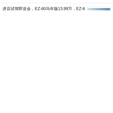
进店试驾即送金，EZ-60马年版13.99万，EZ-6
超级置换1万7
厂商
置换补贴至高27000元，试驾金箔同步赠送，
MAZDA EZ-60购车正当时
厂商
捷途旅行小房车焕新 限时抢购价6.99万元起
厂商
至高换新补贴40000元 哈弗发布4月购车权益
汽车之家
610km纯电SUV！银河E5 3.98万首付+0息贷太
香
汽车之家