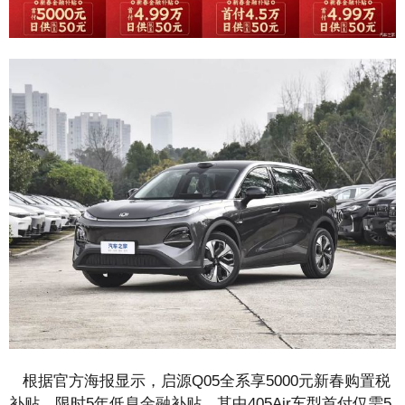
根据官方海报显示，启源Q05全系享5000元新春购置税
补贴，限时5年低息金融补贴，其中405Air车型首付仅需5