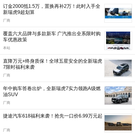
订金2000抵1.5万，置换再补2万！此时入手全
新瑞虎9超划算
厂商
覆盖六大品牌与多款新车 广汽推出全系限时购
车优惠政策
本站
直降万元+终身质保！全球五星安全的全新瑞虎
7限时福利来袭
厂商
年中购车答卷出炉，全新瑞虎7实力领跑A级燃
油SUV
厂商
捷途汽车618福利来袭！抢先一口价6.99万元起
厂商