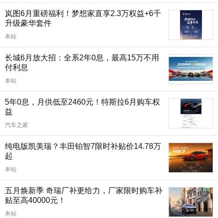
岚图6月重磅福利！梦想家直享2.3万权益+6千
升级豪华套件
本站
长城6月放大招：全系2年0息，最高15万不用
付利息
本站
5年0息，月供低至2460元！特斯拉6月购车权
益
汽车之家
纯电版凯美瑞？丰田铂智7限时补贴价14.78万
起
本站
五月焕新季 奇瑞厂补更给力，厂家限时购车补
贴至高40000元！
本站