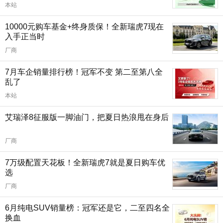
本站
10000元购车基金+终身质保！全新瑞虎7现在
入手正当时
厂商
7月车企销量排行榜！冠军不变 第二至第八全
乱了
本站
艾瑞泽8征服版一脚油门，把夏日热浪甩在身后
厂商
7万级配置天花板！全新瑞虎7就是夏日购车优
选
厂商
6月纯电SUV销量榜：冠军还是它，二至四名全
换血