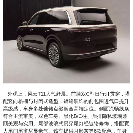
外观上，风云T11大气舒展。前脸双C型日行灯贯穿，搭
配竖向格栅与封闭式造型，镀铬装饰的前包围进气口提升
高级感，车身多处镀铬点缀契合高端定位。侧面流畅线条
符合主流审美，双色车身、黑化B/C柱、后排隐私玻璃兼
顾美观与实用。尾部波浪式贯穿尾灯经镀铬修饰，搭配宽
大尾门尾窗尽显豪气。该车提供月影灰等6款配色，车身