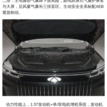
二排，主驾膝部气囊降下肢风险，副驾跃屏式气囊护乘客
与大屏，后风窗气囊补三排盲区。主动安全全系标配AEB
紧急制动。
动力性能上，1.5T发动机+单/双电机增程系统，发动机