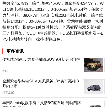
热效率45.79%，综合功率345kW，峰值扭矩634N?m，W
LTC馈电油耗6.1L/100km，0-100km/h加速5.4秒，兼顾动
力与油耗。39.6kWh电池组实现220km纯电续航，综合续
航超1400km，30-80%充电20分钟。雪豹智能四驱（实时
扭矩分配）提供5+1种驾驶模式，全系标配前双叉臂+后
五连杆悬架、CDC电控减振器、HDS液压隔振系统及R-E
PS电动助力转向，操控体验出色。
更多资讯
传祺越7亮相：方盒子插混SUV 9月初开启预售
本站
全新紧凑型纯电SUV 东风风神L8Y实车亮相 8
月内上市
汽车之家
丰田Sienta改款来袭！灵活5/7座布局 混动四驱