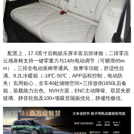
配置上，17.3英寸后舱娱乐屏丰富后排体验；二排零压
云感座椅支持一键零重力与14向电动调节（可横滑65m
m），三排全电动座椅带通风、按摩等功能，舒适性拉
满。9.2L冷暖箱（-18℃-50℃，APP远程控制，电动防
夹）实用贴心，全车40处储物空间+三排放倒1650L后备
箱，装载能力出色。NVH方面，ENC主动降噪、双层夹胶
玻璃、静音轮胎及100+项吸音隔振优化，静谧性极佳。