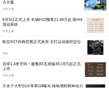
力方案
汽车之家
8月5日正式上市 长城H10预售21.48万起 搭Hi4
混动系统
汽车之家
欧拉5GT内饰官图正式发布 主打运动操控定位
本站
后排1.4米空间！极氪9X五座版45.19万起正式
上市
汽车之家
方盒子大型SUV享界G9曝光 纯电增程两种动力
可选
本站
168.8万起售 2026款罗伦士湾流四座正式登陆