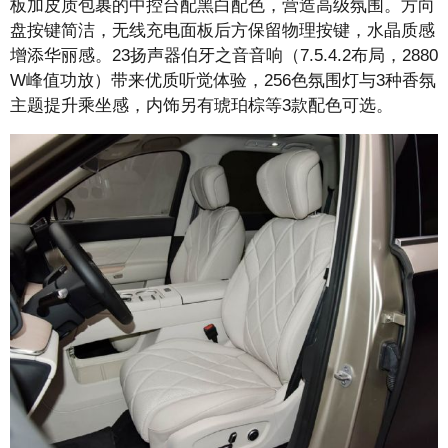
板加皮质包裹的中控台配黑白配色，营造高级氛围。方向
盘按键简洁，无线充电面板后方保留物理按键，水晶质感
增添华丽感。23扬声器伯牙之音音响（7.5.4.2布局，2880
W峰值功放）带来优质听觉体验，256色氛围灯与3种香氛
主题提升乘坐感，内饰另有琥珀棕等3款配色可选。