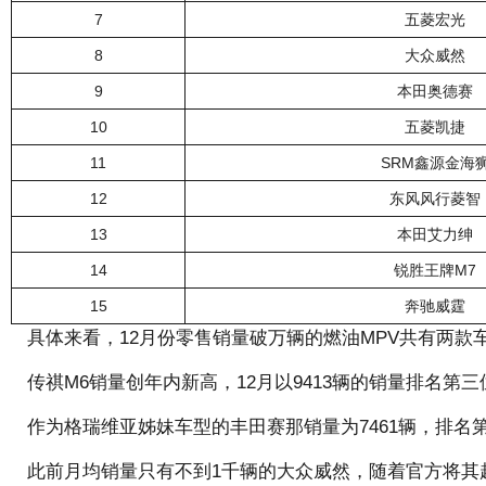
7
五菱宏光
8
大众威然
9
本田奥德赛
10
五菱凯捷
11
SRM鑫源金海
12
东风风行菱智
13
本田艾力绅
14
锐胜王牌M7
15
奔驰威霆
具体来看，12月份零售销量破万辆的燃油MPV共有两款车型
传祺M6销量创年内新高，12月以9413辆的销量排名第三
作为格瑞维亚姊妹车型的丰田赛那销量为7461辆，排名第
此前月均销量只有不到1千辆的大众威然，随着官方将其起售