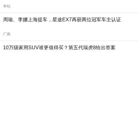
本站
周瑜、李娜上海提车，星途EX7再获两位冠军车主认证
厂商
10万级家用SUV谁更值得买？第五代瑞虎8给出答案
厂商
7月汽车销量快报：前两周跌15%，新能源渗透率63%
本站
2026年1-6月MPV销量排行榜 燃油车夺上半年销冠
本站
1-6月汽车销量排行榜 上半年SUV零售销量排名