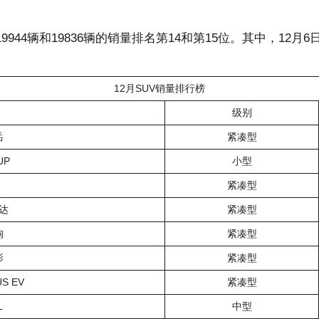
9944辆和19836辆的销量排名第14和第15位。其中，12月
12月SUV销量排行榜
级别
岳
紧凑型
UP
小型
紧凑型
达
紧凑型
狗
紧凑型
影
紧凑型
S EV
紧凑型
L
中型