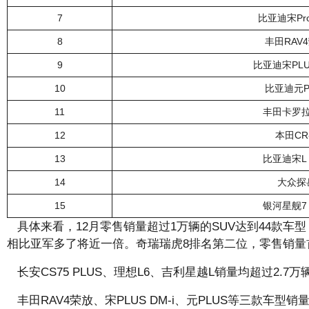
7
比亚迪宋Pro
8
丰田RAV
9
比亚迪宋PLUS
10
比亚迪元P
11
丰田卡罗
12
本田CR
13
比亚迪宋L 
14
大众探
15
银河星舰7 
具体来看，12月零售销量超过1万辆的SUV达到44款车型，
相比亚军多了将近一倍。奇瑞瑞虎8排名第二位，零售销量首次
长安CS75 PLUS、理想L6、吉利星越L销量均超过2.7万
丰田RAV4荣放、宋PLUS DM-i、元PLUS等三款车型