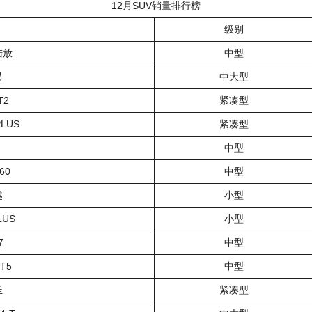
12月SUV销量排行榜
级别
陆放
中型
昂
中大型
T2
紧凑型
LUS
紧凑型
中型
60
中型
越
小型
US
小型
7
中型
T5
中型
圣
紧凑型