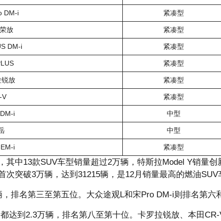
 DM-i
紧凑型
4荣放
紧凑型
 DM-i
紧凑型
LUS
紧凑型
拉锐放
紧凑型
-V
紧凑型
DM-i
中型
岳
中型
EM-i
紧凑型
其中13款SUV车型销量超过2万辆，特斯拉Model Y销量创
突破3万辆，达到31215辆，是12月销量最高的燃油SUV
辆，排名第三至第五位。大众途观L和宋Pro DM-i则排名第六和
销量都达到2.3万辆，排名第八至第十位。卡罗拉锐放、本田CR-V