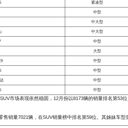
5
紧凑型
中型
中大型
山
中大型
7
中型
大型
9
中型
6
中型
达
中型
5
中型
UV市场表现依然稳固，12月份以8173辆的销量排名第53位
售销量7021辆，在SUV销量榜中排名第59位。其姊妹车型皇