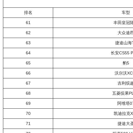
排名
车型
61
丰田皇冠
62
大众途
63
捷途山海
64
长安CS55 P
65
豹5
66
沃尔沃XC
67
吉利缤
68
五菱缤果PL
69
阿维塔0
70
凯迪拉克X
71
捷途大