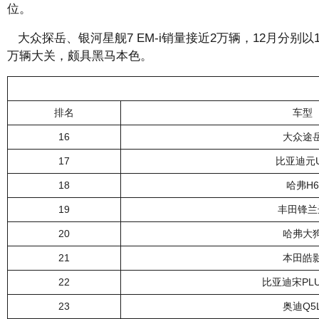
位。
大众探岳、银河星舰7 EM-i销量接近2万辆，12月分别以1
万辆大关，颇具黑马本色。
排名
车型
16
大众途
17
比亚迪元
18
哈弗H6
19
丰田锋兰
20
哈弗大
21
本田皓
22
比亚迪宋PLU
23
奥迪Q5