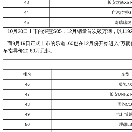
43
长安欧尚X5 P
44
广汽传祺G
45
奇瑞瑞虎
10月20日上市的深蓝S05，12月销量首次破万辆，以119
而9月19日正式上市的乐道L60也在12月份开始进入“万辆
车指导价20.69万元起。
排名
车型
46
极氪7X
47
长安UNI-Z 
48
零跑C1
49
吉利博越
50
理想L8