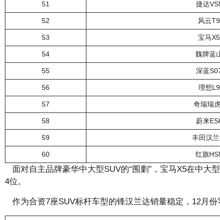
51
捷达VS
52
风云T9
53
宝马X5
54
魏牌蓝
55
深蓝S0
56
理想L9
57
奇瑞瑞虎
58
蔚来ES
59
丰田汉兰
60
红旗HS
面对自主品牌豪华中大型SUV的“围剿”，宝马X5在中大型S
4位。
作为合资7座SUV标杆车型的锋汉兰达销量稳定，12月份零