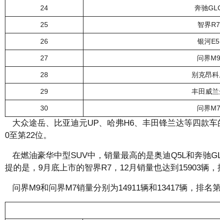
24
奔驰GL
25
智界R7
26
银河E5
27
问界M
28
别克昂科
29
丰田威兰
30
问界M
大众途岳、比亚迪元UP、哈弗H6、丰田锋兰达等四款车的销量
0至第22位。
在燃油豪华中型SUV中，销量最高的是奥迪Q5L和奔驰GLC，
提的是，9月底上市的智界R7，12月销量也达到15903辆
问界M9和问界M7销量分别为14911辆和13417辆，排名第