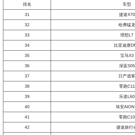
排名
车型
31
捷途X70
32
哈弗猛
33
理想L7
34
比亚迪唐DM
35
宝马X3
36
深蓝S05
37
日产逍
38
零跑C11
39
乐道L60
40
埃安AION
41
零跑C10
42
捷途旅行