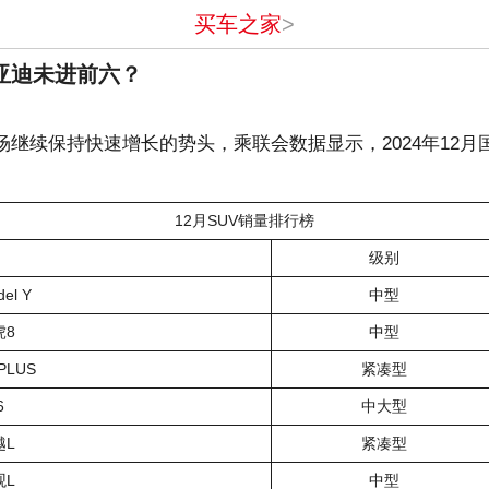
买车之家
>
比亚迪未进前六？
场继续保持快速增长的势头，乘联会数据显示，2024年12月国
12月SUV销量排行榜
级别
el Y
中型
虎8
中型
PLUS
紧凑型
6
中大型
越L
紧凑型
观L
中型